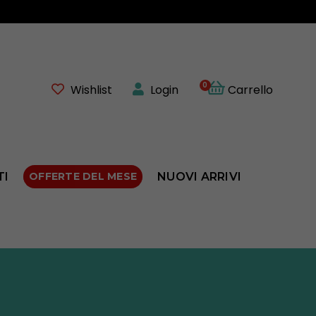
0 ALLE 19:00 ⚠️
0
Wishlist
Login
Carrello
TI
OFFERTE DEL MESE
NUOVI ARRIVI