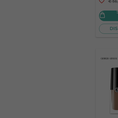
€ 56
DIS