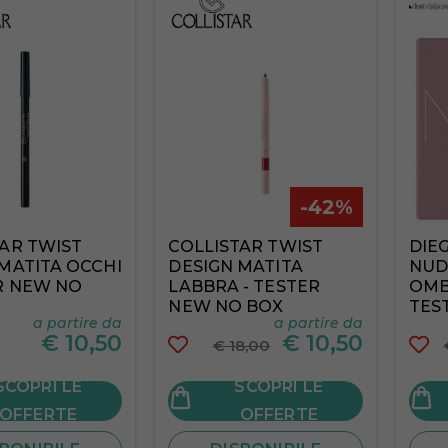
-42%
AR TWIST
COLLISTAR TWIST
DIE
MATITA OCCHI
DESIGN MATITA
NUD
R NEW NO
LABBRA - TESTER
OMB
NEW NO BOX
TES
a partire da
a partire da
€
10,50
€
10,50
€ 18,00
SCOPRI LE
SCOPRI LE
OFFERTE
OFFERTE