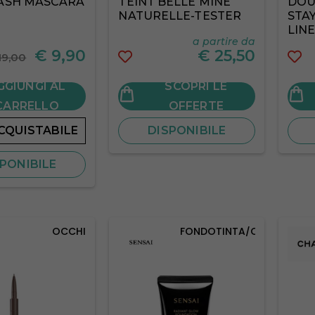
LASH MASCARA
TEINT BELLE MINE
DOU
NATURELLE-TESTER
STAY
LIN
a partire da
NO 
€
9,90
€
25,50
19,00
GGIUNGI AL
SCOPRI LE
CARRELLO
OFFERTE
CQUISTABILE
DISPONIBILE
PONIBILE
OCCHI
FONDOTINTA/CORRETTORI