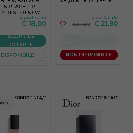
BLE WEAR 24H
SEQUIN DUO- TESTER
 IN PLACE LIP
ER -TESTER NEW
a partire da
a partire da
BOX
€
18,00
€
21,90
€ 54,00
SCOPRI LE
SCOPRI LE
OFFERTE
OFFERTE
NON DISPONIBILE
DISPONIBILE
FONDOTINTA/CORRETTORI
FONDOTINTA/CORRET