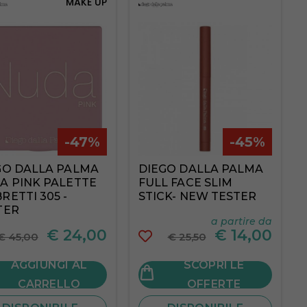
MAKE UP
-47%
-45%
GO DALLA PALMA
DIEGO DALLA PALMA
A PINK PALETTE
FULL FACE SLIM
RETTI 305 -
STICK- NEW TESTER
TER
a partire da
€
24,00
€
14,00
€ 45,00
€ 25,50
AGGIUNGI AL
SCOPRI LE
CARRELLO
OFFERTE