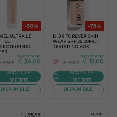
-50%
-75%
NEL ULTRA LE
DIOR FOREVER SKIN
T LE
WEAR SPF 25 20ML -
RECTEUR 8.5G-
TESTER NO BOX
TER
a partire da
a partire da
€
24,00
€
15,00
€ 48,00
€ 60,00
SCOPRI LE
SCOPRI LE
OFFERTE
OFFERTE
DISPONIBILE
DISPONIBILE
COSMESI &
OCCHI