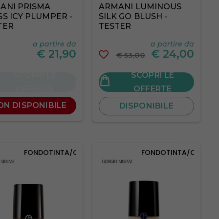
ANI PRISMA
ARMANI LUMINOUS
SS ICY PLUMPER -
SILK GO BLUSH -
TER
TESTER
a partire da
a partire da
€
21,90
€
24,00
€ 53,00
SCOPRI LE
SCOPRI LE
OFFERTE
OFFERTE
ON DISPONIBILE
DISPONIBILE
FONDOTINTA/CORRETTORI
FONDOTINTA/CORRET