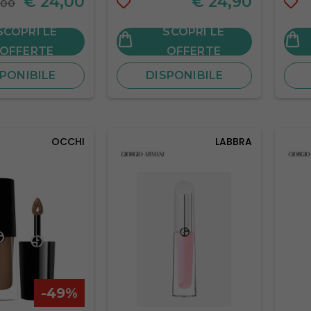
€
24,00
€
24,90
,00
SCOPRI LE
SCOPRI LE
OFFERTE
OFFERTE
PONIBILE
DISPONIBILE
OCCHI
LABBRA
-49%