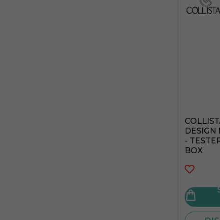
YVES SAINT LAURENT
COLLIST
DESIGN 
- TESTE
BOX