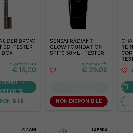
LAUDER BROW
SENSAI RADIANT
CHA
 3D -TESTER
GLOW FOUNDATION
TEIN
 BOX
SPF10 30ML - TESTER
COR
TES
a partire da
a partire da
€
15,00
€
29,00
SCOPRI LE
SCOPRI LE
OFFERTE
OFFERTE
NON DISPONIBILE
PONIBILE
OCCHI
LABBRA