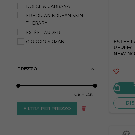
DOLCE & GABBANA
ERBORIAN KOREAN SKIN
THERAPY
ESTÉE LAUDER
ESTEE 
GIORGIO ARMANI
PERFECT
LA MER
NEW NO
LANCOME
PREZZO
L'OREAL
MULAC COSMETICS
RIMMEL
SENSAI
DIS
SHISEIDO
FILTRA PER PREZZO
SISLEY
THAT'SO