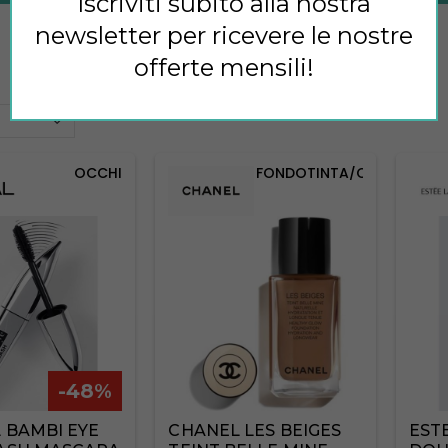
Iscriviti subito alla nostra
newsletter per ricevere le nostre
offerte mensili!
OCCHI
FONDOTINTA/CORRETTORI
-48%
 BAMBI EYE
CHANEL LES BEIGES
EST