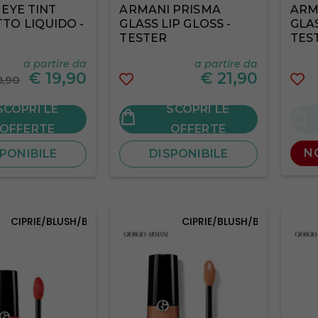
EYE TINT
ARMANI PRISMA
ARM
TO LIQUIDO -
GLASS LIP GLOSS -
GLA
TESTER
TES
a partire da
a partire da
€
19,90
€
21,90
8,90
SCOPRI LE
SCOPRI LE
OFFERTE
OFFERTE
N
PONIBILE
DISPONIBILE
CIPRIE/BLUSH/BRONZER
CIPRIE/BLUSH/BRONZER